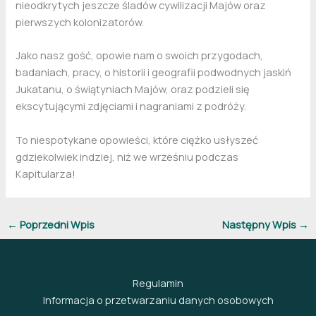
nieodkrytych jeszcze śladów cywilizacji Majów oraz
pierwszych kolonizatorów.
Jako nasz gość, opowie nam o swoich przygodach,
badaniach, pracy, o historii i geografii podwodnych jaskiń
Jukatanu, o świątyniach Majów, oraz podzieli się
ekscytującymi zdjęciami i nagraniami z podróży.
To niespotykane opowieści, które ciężko usłyszeć
gdziekolwiek indziej, niż we wrześniu podczas
Kapitularza!
←
Poprzedni Wpis
Następny Wpis
→
Regulamin
Informacja o przetwarzaniu danych osobowych