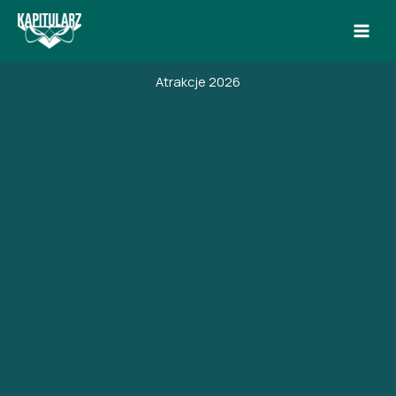
Przejdź
do
treści
Atrakcje 2026