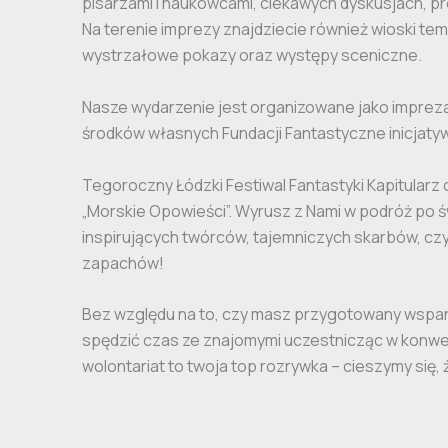
pisarzami i naukowcami, ciekawych dyskusjach, p
Na terenie imprezy znajdziecie również wioski te
wystrzałowe pokazy oraz występy sceniczne.
Nasze wydarzenie jest organizowane jako impreza
środków własnych Fundacji Fantastyczne inicjaty
Tegoroczny Łódzki Festiwal Fantastyki Kapitular
„Morskie Opowieści”. Wyrusz z Nami w podróż po ś
inspirujących twórców, tajemniczych skarbów, cz
zapachów!
Bez względu na to, czy masz przygotowany wspan
spędzić czas ze znajomymi uczestnicząc w konwe
wolontariat to twoja top rozrywka – cieszymy się,