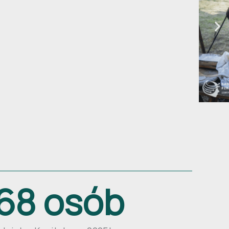
768
 osób