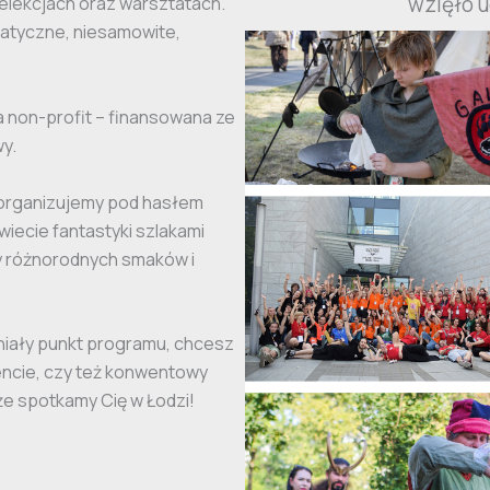
wzięło u
relekcjach oraz warsztatach.
matyczne, niesamowite,
 non-profit – finansowana ze
wy.
z organizujemy pod hasłem
wiecie fantastyki szlakami
y różnorodnych smaków i
iały punkt programu, chcesz
ncie, czy też konwentowy
 że spotkamy Cię w Łodzi!