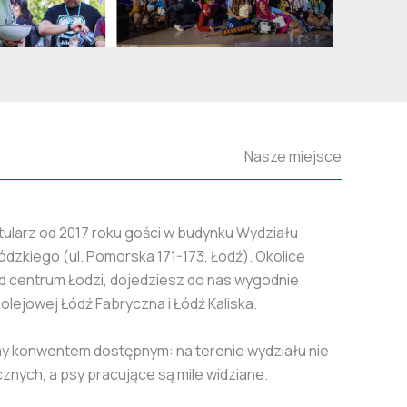
Nasze miejsce
itularz od 2017 roku gości w budynku Wydziału
dzkiego (ul. Pomorska 171-173, Łódź). Okolice
d centrum Łodzi, dojedziesz do nas wygodnie
kolejowej Łódź Fabryczna i Łódź Kaliska.
my konwentem dostępnym: na terenie wydziału nie
cznych, a psy pracujące są mile widziane.