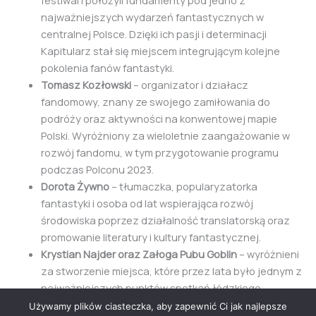
festiwal i położyli fundamenty pod jedno z
najważniejszych wydarzeń fantastycznych w
centralnej Polsce. Dzięki ich pasji i determinacji
Kapitularz stał się miejscem integrującym kolejne
pokolenia fanów fantastyki.
Tomasz Kozłowski
– organizator i działacz
fandomowy, znany ze swojego zamiłowania do
podróży oraz aktywności na konwentowej mapie
Polski. Wyróżniony za wieloletnie zaangażowanie w
rozwój fandomu, w tym przygotowanie programu
podczas Polconu 2023.
Dorota Żywno
– tłumaczka, popularyzatorka
fantastyki i osoba od lat wspierająca rozwój
środowiska poprzez działalność translatorską oraz
promowanie literatury i kultury fantastycznej.
Krystian Najder oraz Załoga Pubu Goblin
– wyróżnieni
za stworzenie miejsca, które przez lata było jednym z
najważniejszych punktów spotkań łódzkiego
fandomu. Pub Goblin stał się przestrzenią integracji
Używamy plików ciasteczka, aby zapewnić Ci jak najlepsze