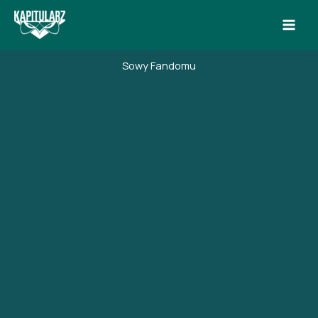
Przejdź
do
treści
Sowy Fandomu