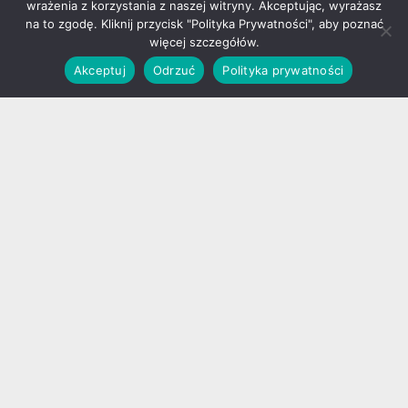
wrażenia z korzystania z naszej witryny. Akceptując, wyrażasz
społeczności, organizacji wydarzeń oraz rozwoju
na to zgodę. Kliknij przycisk "Polityka Prywatności", aby poznać
wielu inicjatyw fanowskich.
więcej szczegółów.
Aleksandra i Sławomir Graczyk
– od lat wspierają łódzki
Akceptuj
Odrzuć
Polityka prywatności
fandom, angażując się w liczne inicjatywy i wydarzenia
fantastyczne. Sławomir Graczyk jako wieloletni prezes
Łódzkiego Stowarzyszenia Miłośników Fantastyki
współtworzy Łódzki Port Gier, a wspólnie z Aleksandrą
aktywnie promują polski fandom, odwiedzając
konwenty i publikując relacje z wydarzeń.
Andrzej Czapliński i ekipa Surindustrialle
– wyróżnieni
za wkład w rozwój wydarzeń kulturalnych oraz
tworzenie niepowtarzalnej przestrzeni dla działań
społecznych, artystycznych i fanowskich.
Sowy Fandomu są symbolem uznania dla osób i środowisk,
które swoją pracą, kreatywnością i zaangażowaniem
wzmacniają społeczność fantastyczną. To podziękowanie
dla tych, którzy nie tylko tworzą wydarzenia, ale także
budują relacje, inspirują innych i sprawiają, że fandom