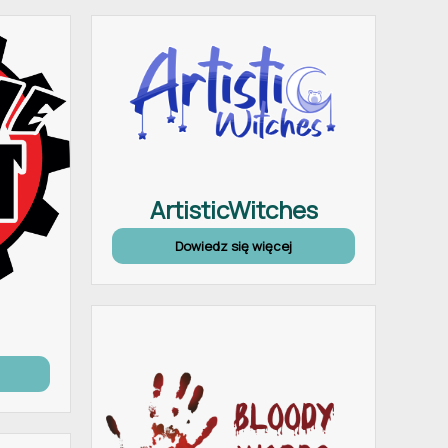
ArtisticWitches
Dowiedz się więcej