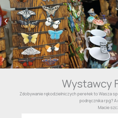
Wystawcy F
Zdobywanie rękodzielniczych perełek to Wasza spe
podręcznika rpg? A m
Macie szc