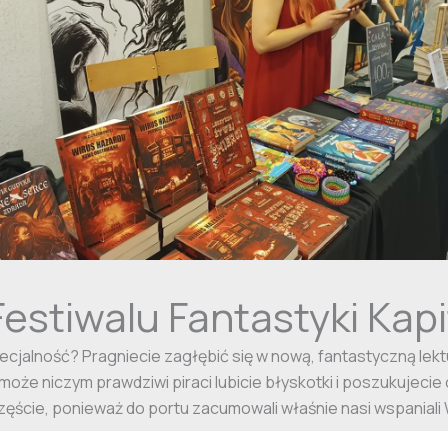
estiwalu Fantastyki Kapi
cjalność? Pragniecie zagłębić się w nową, fantastyczną lekt
oże niczym prawdziwi piraci lubicie błyskotki i poszukujecie o
zęście, ponieważ do portu zacumowali właśnie nasi wspaniali